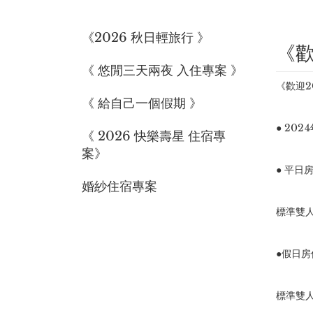
《2026 秋日輕旅行 》
《歡
《 悠閒三天兩夜 入住專案 》
《歡迎2
《 給自己一個假期 》
● 20
《 2026 快樂壽星 住宿專
案》
● 平日
婚紗住宿專案
標準雙人
●假日房
標準雙人