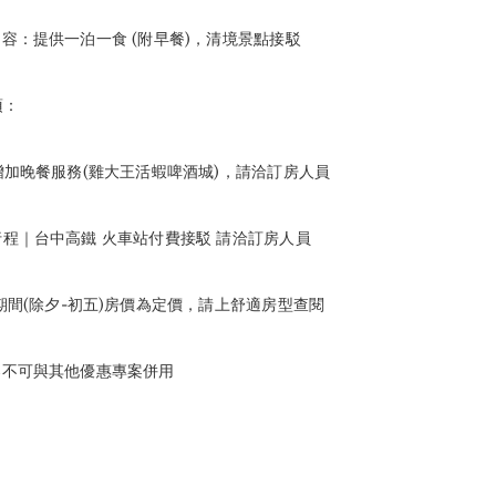
內容：提供一泊一食 (附早餐)，清境景點接駁
項：
欲增加晚餐服務(雞大王活蝦啤酒城)，請洽訂房人員
行程｜台中高鐵 火車站付費接駁 請洽訂房人員
節期間(除夕-初五)房價為定價，請上舒適房型查閱
案不可與其他優惠專案併用