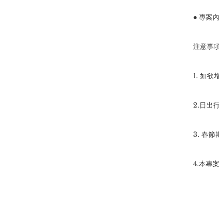
● 專案
注意事
1. 如
2.日出
3. 春
4.本專