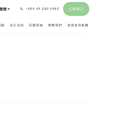
繁體
+886 49 280 3982
立即預訂
體驗
住訂須知
莊園景緻
聯繫我們
清境食宿集團