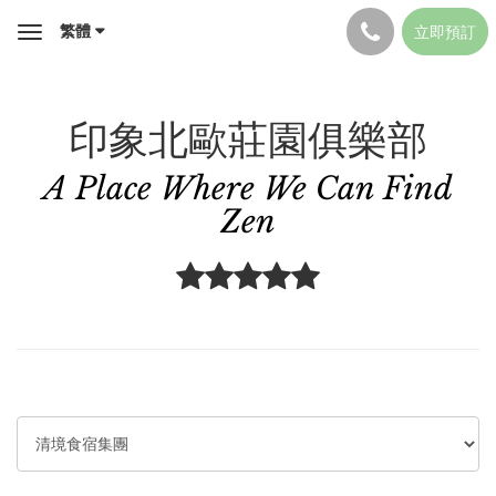
繁體
立即預訂
Toggle
navigation
印象北歐莊園俱樂部
A Place Where We Can Find
Zen