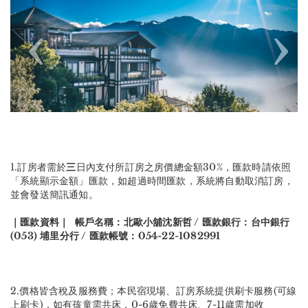
Previous
Nex
1.訂房者需於
三
日內支付所訂房之房價總金額30%，匯款時請依照
「系統顯示金額」匯款，如超過時間匯款，系統將自動取消訂房，
並會發送簡訊通知。
｜匯款資料｜ 帳戶名稱：北歐小舖沈新哲 / 匯款銀行：台中銀行
(053) 埔里分行 / 匯款帳號：054-22-1082991
2.價格皆含稅及服務費；本民宿現場、訂房系統提供刷卡服務(可線
上刷卡)，如有孩童需共床，0-6歲免費共床、7-11歲需加收