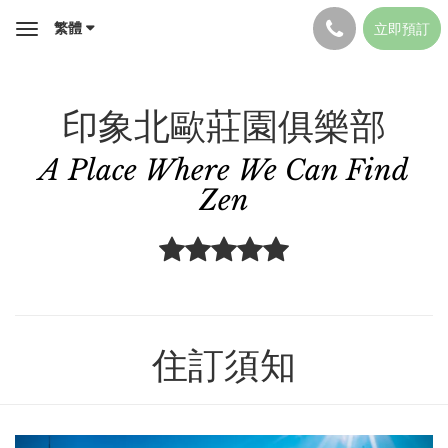
繁體
立即預訂
Toggle
navigation
印象北歐莊園俱樂部
A Place Where We Can Find
Zen
住訂須知