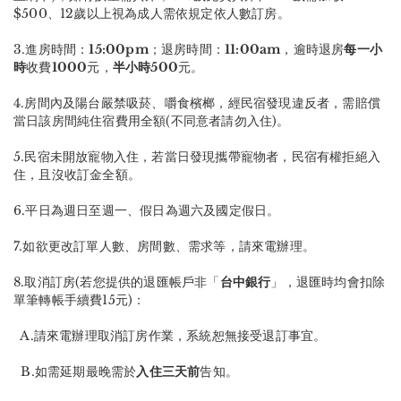
$500、12歲以上視為成人需依規定依人數訂房。
3.進房時間：
15:00pm
；退房時間：
11:00am
，逾時退房
每一小
時
收費
1000
元，
半小時500
元
。
4.房間內及陽台嚴禁吸菸、嚼食檳榔，經民宿發現違反者，需賠償
當日該房間純住宿費用全額(不同意者請勿入住)。
5.民宿未開放寵物入住，若當日發現攜帶寵物者，民宿有權拒絕入
住，且沒收訂金全額。
6.平日為週日至週一、假日為週六及國定假日。
7.如欲更改訂單人數、房間數、需求等，請來電辦理。
8.取消訂房(若您提供的退匯帳戶非「
台中銀行
」，退匯時均會扣除
單筆轉帳手續費15元)：
A.請來電辦理取消訂房作業，系統恕無接受退訂事宜。
B.如需延期最晚需於
入住三天前
告知。