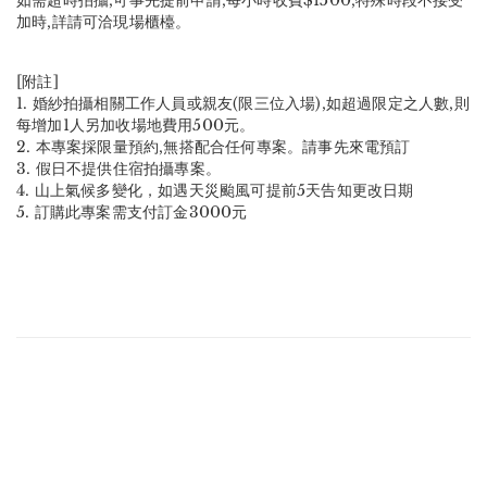
加時,詳請可洽現場櫃檯。
[附註]
1. 婚紗拍攝相關工作人員或親友(限三位入場),如超過限定之人數,則
每增加1人另加收場地費用500元。
2. 本專案採限量預約,無搭配合任何專案。請事先來電預訂
3. 假日不提供住宿拍攝專案。
4. 山上氣候多變化，如遇天災颱風可提前5天告知更改日期
5. 訂購此專案需支付訂金3000元