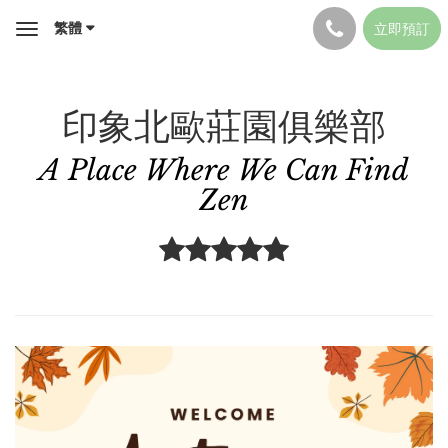
繁體
立即預訂
Toggle
navigation
印象北歐莊園俱樂部
A Place Where We Can Find
Zen