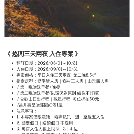
《 悠閒三天兩夜 入住專案 》
預訂日期：2026/08/01～10/31
入住日期：2026/09/01～10/31
專案價格：平日入住三天兩夜 第二晚8.5折
指定房型：標準雙人房｜鄉村三人房｜山景四人房
√ 第一晚贈送早餐+晚餐
√ 第二晚贈送早餐(以環保為原則 續住不打掃)
√ 合歡山日出行程｜觀星行程 每位折扣50元
√當月壽星贈莊園紅酒1瓶
注意事項：
1. 本專案僅限電話｜粉專私訊，週一至週五入住
2. 國定假日｜連續假日 不適用
3. 每房入住人數上限 2｜3｜4 位