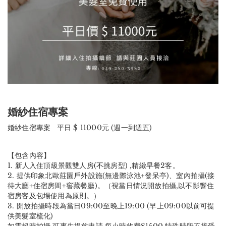
婚紗住宿專案
婚紗住宿專案 平日 $ 11000元 (週一到週五)
【包含內容】
1. 新人入住頂級景觀雙人房(不挑房型) ,精緻早餐2客。
2. 提供印象北歐莊園戶外設施(無邊際泳池+發呆亭)、室內拍攝(接
待大廳+住宿房間+窖藏餐廳)。（視當日情況開放拍攝,以不影響住
宿房客及包場使用為原則。）
3. 開放拍攝時段為當日09:00至晚上19:00 (早上09:00以前可提
供美髮室梳化)
如需超時拍攝,可事先提前申請,每小時收費$1500,特殊時段不接受